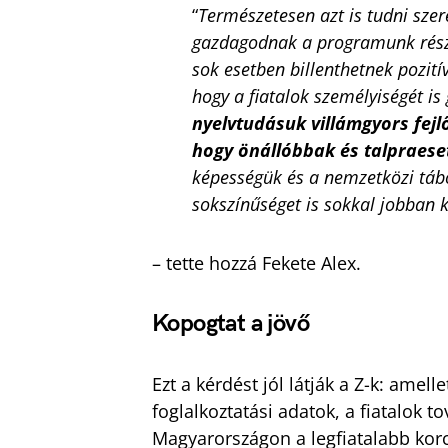
“
Természetesen azt is tudni szer
gazdagodnak a programunk részt
sok esetben billenthetnek pozití
hogy a fiatalok személyiségét is
nyelvtudásuk villámgyors fejl
hogy önállóbbak és talpraese
képességük és a nemzetközi táb
sokszínűséget is sokkal jobban 
– tette hozzá Fekete Alex.
Kopogtat a jövő
Ezt a kérdést jól látják a Z-k: amel
foglalkoztatási adatok, a fiatalok 
Magyarországon a legfiatalabb kor