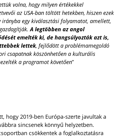
ettük volna, hogy milyen értékekkel
vevői az USA-ban töltött hetekben, hiszen ezek
v irányba egy kiválasztási folyamatot, amellett,
 gazdagítják.
A legtöbben az angol
ődését emelték ki, de hangsúlyozták azt is,
ttebbek lettek
, fejlődött a problémamegoldó
ori csapatnak köszönhetően a kulturális
kezelték a programot követően
”
lett, hogy 2019-ben Európa-szerte javultak a
továbbra sincsenek könnyű helyzetben.
csoportban csökkentek a foglalkoztatásra