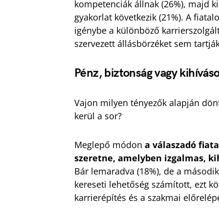
kompetenciák állnak (26%), majd ki
gyakorlat következik (21%). A fiata
igénybe a különböző karrierszolgál
szervezett állásbörzéket sem tartj
Pénz, biztonság vagy kihívás
Vajon milyen tényezők alapján dönt
kerül a sor?
Meglepő módon
a válaszadó fiat
szeretne, amelyben izgalmas, kih
Bár lemaradva (18%), de a másodi
kereseti lehetőség számított, ezt kö
karrierépítés és a szakmai előrelépé