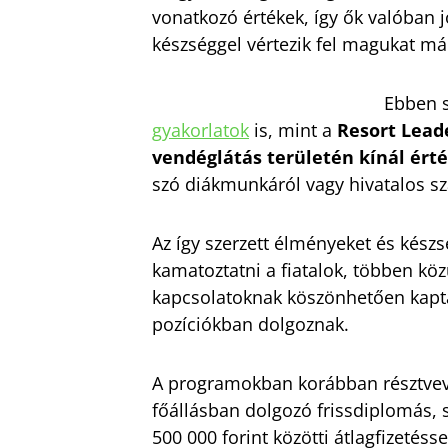
vonatkozó értékek, így ők valóban j
készséggel vértezik fel magukat má
Ebben s
gyakorlatok
is, mint a
Resort Leade
vendéglátás területén kínál ért
szó diákmunkáról vagy hivatalos sz
Az így szerzett élményeket és kész
kamatoztatni a fiatalok, többen köz
kapcsolatoknak köszönhetően kap
pozíciókban dolgoznak.
A programokban korábban résztve
főállásban dolgozó frissdiplomás, s
500 000 forint közötti átlagfizetésse