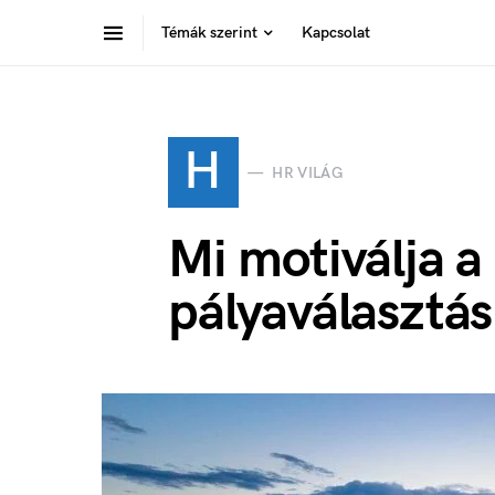
Témák szerint
Kapcsolat
H
HR VILÁG
Mi motiválja a
pályaválasztá