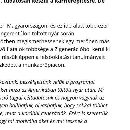
, tudatosan készül a karrierépítésre. De
en Magyarországon, és ez idő alatt több ezer
tengerentúlon töltött nyár során
 közben megismerhessenek egy merőben más
vő fiatalok többsége a Z generációból kerül ki
y részük éppen a felsőoktatási tanulmányait
ezkedett a munkaerőpiacon.
álkoztunk, beszélgettünk velük a programot
őket haza az Amerikában töltött nyár után. Mi
áció tagjai céltudatosak és nagyon vágynak az
yen hallhatjuk, olvashatjuk, hogy sokkal többet
e, mint a korábbi generációk. Ezért is szerettük
ogy mi motiválja őket és mit tesznek a