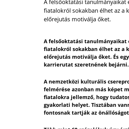
A felsőoktatási tanulmányaikat 
fiatalokról sokakban élhet az a 
előrejutás motiválja őket.
A felsőoktatási tanulmányaikat 
fiatalokról sokakban élhet az a 
előrejutás motiválja őket. És eg
karrierutat szeretnének bejárni.
A nemzetközi kulturális cserepr
felmérése azonban más képet mu
fiatalokra jellemző, hogy tuda
gyakorlati helyet. Tisztában van
fontosnak tartják az önállóságot