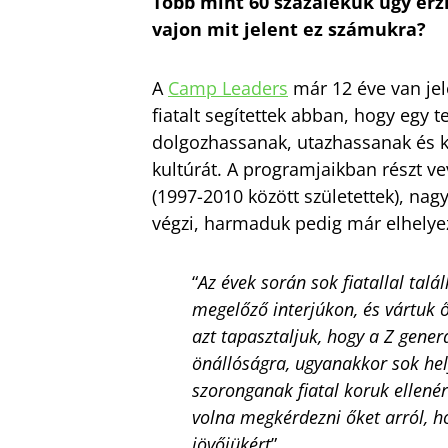
Több mint 60 százalékuk úgy érzi
vajon mit jelent ez számukra?
A
Camp Leaders
már 12 éve van jel
fiatalt segítettek abban, hogy egy 
dolgozhassanak, utazhassanak és
kultúrát. A programjaikban részt ve
(1997-2010 között születettek), nag
végzi, harmaduk pedig már elhely
“
Az évek során sok fiatallal tal
megelőző interjúkon, és vártuk 
azt tapasztaljuk, hogy a Z gener
önállóságra, ugyanakkor sok hel
szoronganak fiatal koruk ellenér
volna megkérdezni őket arról, h
jövőjükért
”