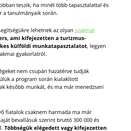
obban teszik, ha minél több tapasztalattal és
r a tanulmányaik során.
egítségükre lehetnek az olyan
szakmai
rs, ami kifejezetten a turizmus-
ékes külföldi munkatapasztalatot
, legyen
akmai gyakorlatról.
ségeket nem csupán hazatérve tudják
ülük a program során kialakított
tak később munkát, és ma már menedzseri
vő fiatalok csaknem harmada ma már
aját bevallásuk szerint bruttó 300 000 és
l.
Többségük elégedett vagy kifejezetten