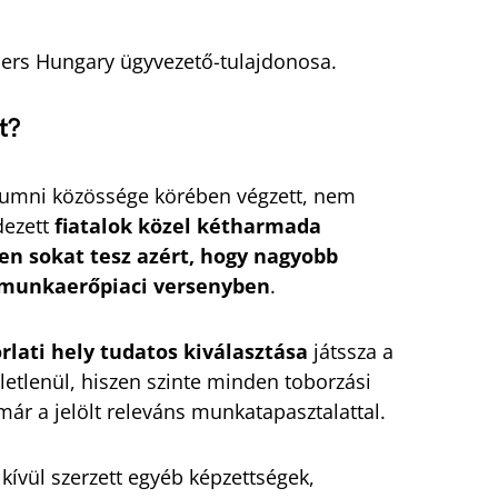
ers Hungary ügyvezető-tulajdonosa.
t?
lumni közössége körében végzett, nem
dezett
fiatalok közel kétharmada
ten sokat tesz azért, hogy nagyobb
a munkaerőpiaci versenyben
.
rlati hely tudatos kiválasztása
játssza a
etlenül, hiszen szinte minden toborzási
már a jelölt releváns munkatapasztalattal.
kívül szerzett egyéb képzettségek,