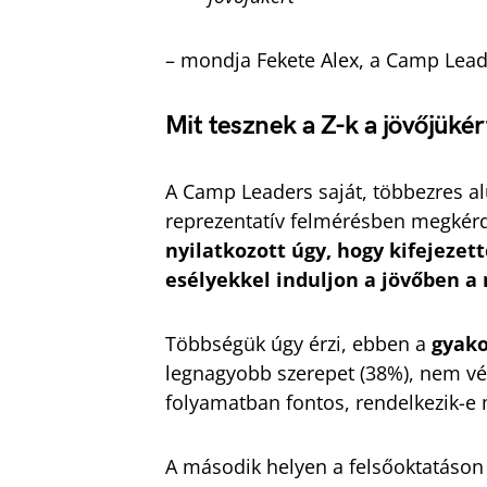
– mondja Fekete Alex, a Camp Lead
Mit tesznek a Z-k a jövőjükér
A Camp Leaders saját, többezres a
reprezentatív felmérésben megkér
nyilatkozott úgy, hogy kifejezet
esélyekkel induljon a jövőben 
Többségük úgy érzi, ebben a
gyako
legnagyobb szerepet (38%), nem vél
folyamatban fontos, rendelkezik-e 
A második helyen a felsőoktatáson 