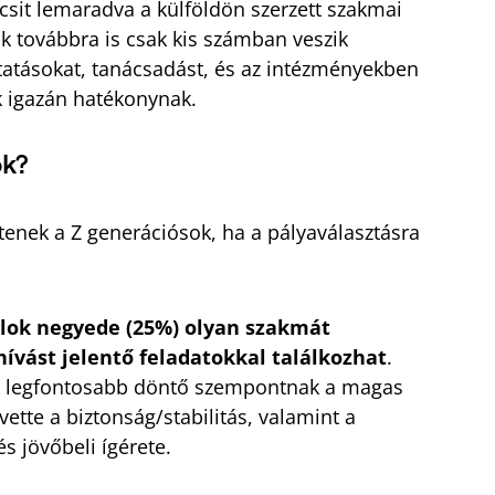
csit lemaradva a külföldön szerzett szakmai
lok továbbra is csak kis számban veszik
tatásokat, tanácsadást, és az intézményekben
ák igazán hatékonynak.
ok?
enek a Z generációsok, ha a pályaválasztásra
alok negyede (25%) olyan szakmát
ívást jelentő feladatokkal találkozhat
.
k legfontosabb döntő szempontnak a magas
vette a biztonság/stabilitás, valamint a
s jövőbeli ígérete.