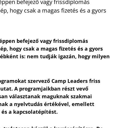
éppen befejező vagy frissdiplomás
kép, hogy csak a magas fizetés és a gyors
éppen befejező vagy frissdiplomás
kép, hogy csak a magas fizetés és a gyors
yébként is: nem tudják igazán, hogy milyen
ogramokat szervező Camp Leaders friss
tat. A programjaikban részt vevő
tosan választanak maguknak szakmai
nak a nyelvtudás értékével, emellett
 és a kapcsolatépítést.