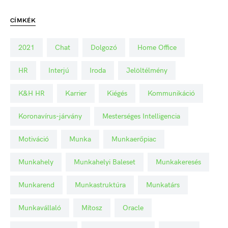
CÍMKÉK
2021
Chat
Dolgozó
Home Office
HR
Interjú
Iroda
Jelöltélmény
K&H HR
Karrier
Kiégés
Kommunikáció
Koronavírus-járvány
Mesterséges Intelligencia
Motiváció
Munka
Munkaerőpiac
Munkahely
Munkahelyi Baleset
Munkakeresés
Munkarend
Munkastruktúra
Munkatárs
Munkavállaló
Mítosz
Oracle