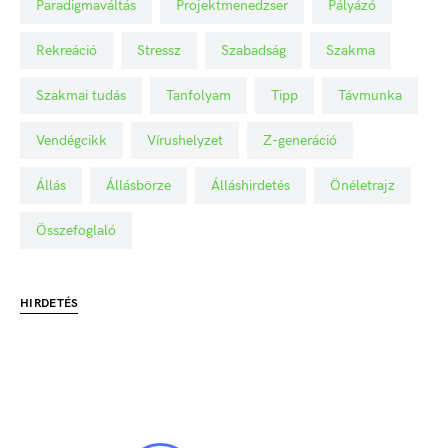
Paradigmaváltás
Projektmenedzser
Pályázó
Rekreáció
Stressz
Szabadság
Szakma
Szakmai tudás
Tanfolyam
Tipp
Távmunka
Vendégcikk
Vírushelyzet
Z-generáció
Állás
Állásbörze
Álláshirdetés
Önéletrajz
Összefoglaló
HIRDETÉS