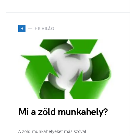
H
HR VILÁG
Mi a zöld munkahely?
A zöld munkahelyeket más szóval