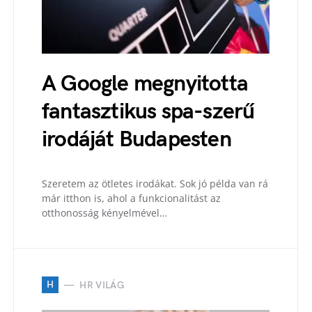
A Google megnyitotta
fantasztikus spa-szerű
irodáját Budapesten
Szeretem az ötletes irodákat. Sok jó példa van rá
már itthon is, ahol a funkcionalitást az
otthonosság kényelmével…
H
HR VILÁG