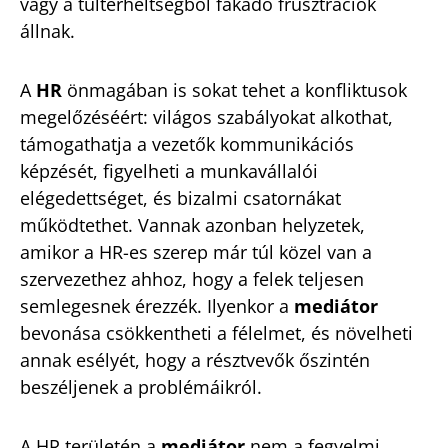
vagy a túlterheltségből fakadó frusztrációk
állnak.
A
HR
önmagában is sokat tehet a konfliktusok
megelőzéséért: világos szabályokat alkothat,
támogathatja a vezetők kommunikációs
képzését, figyelheti a munkavállalói
elégedettséget, és bizalmi csatornákat
működtethet. Vannak azonban helyzetek,
amikor a HR-es szerep már túl közel van a
szervezethez ahhoz, hogy a felek teljesen
semlegesnek érezzék. Ilyenkor a
mediátor
bevonása csökkentheti a félelmet, és növelheti
annak esélyét, hogy a résztvevők őszintén
beszéljenek a problémáikról.
A HR területén a
mediátor
nem a fegyelmi