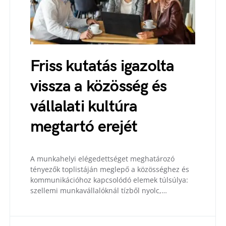
Friss kutatás igazolta
vissza a közösség és
vállalati kultúra
megtartó erejét
A munkahelyi elégedettséget meghatározó
tényezők toplistáján meglepő a közösséghez és
kommunikációhoz kapcsolódó elemek túlsúlya:
szellemi munkavállalóknál tízből nyolc,…