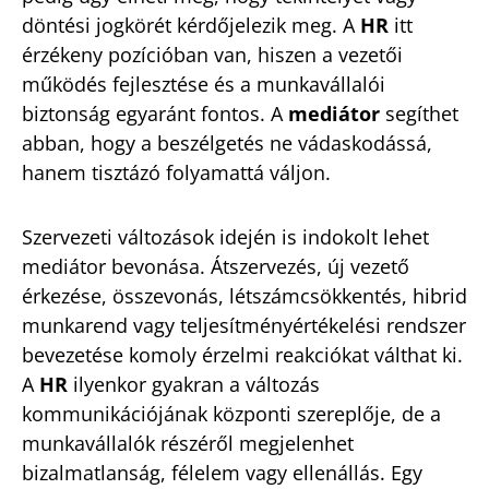
döntési jogkörét kérdőjelezik meg. A
HR
itt
érzékeny pozícióban van, hiszen a vezetői
működés fejlesztése és a munkavállalói
biztonság egyaránt fontos. A
mediátor
segíthet
abban, hogy a beszélgetés ne vádaskodássá,
hanem tisztázó folyamattá váljon.
Szervezeti változások idején is indokolt lehet
mediátor bevonása. Átszervezés, új vezető
érkezése, összevonás, létszámcsökkentés, hibrid
munkarend vagy teljesítményértékelési rendszer
bevezetése komoly érzelmi reakciókat válthat ki.
A
HR
ilyenkor gyakran a változás
kommunikációjának központi szereplője, de a
munkavállalók részéről megjelenhet
bizalmatlanság, félelem vagy ellenállás. Egy