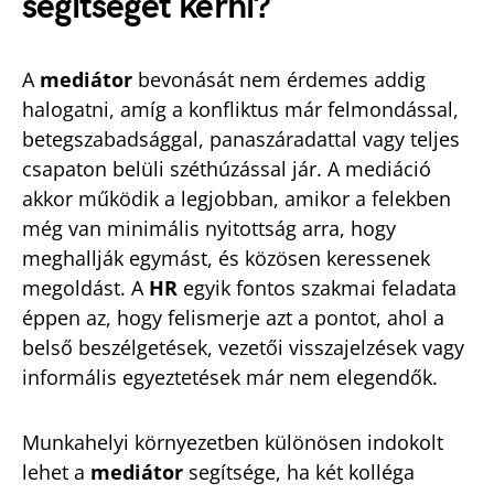
segítségét kérni?
A
mediátor
bevonását nem érdemes addig
halogatni, amíg a konfliktus már felmondással,
betegszabadsággal, panaszáradattal vagy teljes
csapaton belüli széthúzással jár. A mediáció
akkor működik a legjobban, amikor a felekben
még van minimális nyitottság arra, hogy
meghallják egymást, és közösen keressenek
megoldást. A
HR
egyik fontos szakmai feladata
éppen az, hogy felismerje azt a pontot, ahol a
belső beszélgetések, vezetői visszajelzések vagy
informális egyeztetések már nem elegendők.
Munkahelyi környezetben különösen indokolt
lehet a
mediátor
segítsége, ha két kolléga