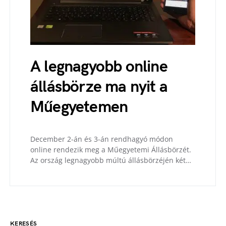
A legnagyobb online
állásbörze ma nyit a
Műegyetemen
December 2-án és 3-án rendhagyó módon
online rendezik meg a Műegyetemi Állásbörzét.
Az ország legnagyobb múltú állásbörzéjén két…
KERESÉS