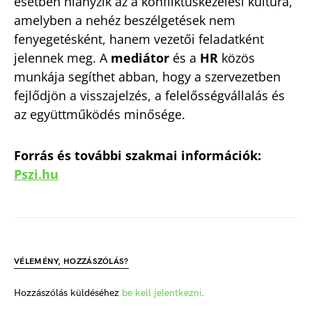
esetben hiányzik az a konfliktuskezelési kultúra,
amelyben a nehéz beszélgetések nem
fenyegetésként, hanem vezetői feladatként
jelennek meg. A
mediátor
és a
HR
közös
munkája segíthet abban, hogy a szervezetben
fejlődjön a visszajelzés, a felelősségvállalás és
az együttműködés minősége.
Forrás és további szakmai információk:
Pszi.hu
VÉLEMÉNY, HOZZÁSZÓLÁS?
Hozzászólás küldéséhez
be kell jelentkezni
.