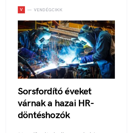
V
VENDÉGCIKK
Sorsfordító éveket
várnak a hazai HR-
döntéshozók