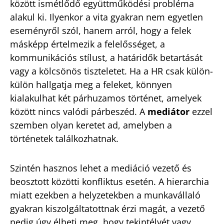
között ismétlődő együttműködési probléma
alakul ki. Ilyenkor a vita gyakran nem egyetlen
eseményről szól, hanem arról, hogy a felek
másképp értelmezik a felelősséget, a
kommunikációs stílust, a határidők betartását
vagy a kölcsönös tiszteletet. Ha a HR csak külön-
külön hallgatja meg a feleket, könnyen
kialakulhat két párhuzamos történet, amelyek
között nincs valódi párbeszéd. A
mediátor
ezzel
szemben olyan keretet ad, amelyben a
történetek találkozhatnak.
Szintén hasznos lehet a mediáció vezető és
beosztott közötti konfliktus esetén. A hierarchia
miatt ezekben a helyzetekben a munkavállaló
gyakran kiszolgáltatottnak érzi magát, a vezető
pedig úgy élheti meg, hogy tekintélyét vagy