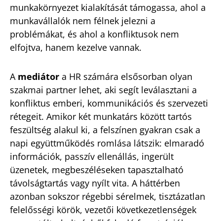
munkakörnyezet kialakítását támogassa, ahol a
munkavállalók nem félnek jelezni a
problémákat, és ahol a konfliktusok nem
elfojtva, hanem kezelve vannak.
A
mediátor
a HR számára elsősorban olyan
szakmai partner lehet, aki segít leválasztani a
konfliktus emberi, kommunikációs és szervezeti
rétegeit. Amikor két munkatárs között tartós
feszültség alakul ki, a felszínen gyakran csak a
napi együttműködés romlása látszik: elmaradó
információk, passzív ellenállás, ingerült
üzenetek, megbeszéléseken tapasztalható
távolságtartás vagy nyílt vita. A háttérben
azonban sokszor régebbi sérelmek, tisztázatlan
felelősségi körök, vezetői következetlenségek