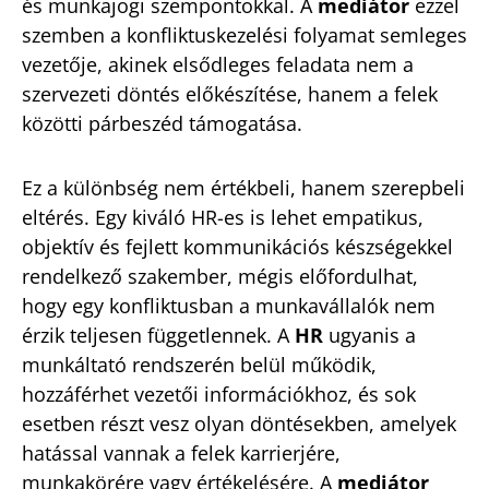
és munkajogi szempontokkal. A
mediátor
ezzel
szemben a konfliktuskezelési folyamat semleges
vezetője, akinek elsődleges feladata nem a
szervezeti döntés előkészítése, hanem a felek
közötti párbeszéd támogatása.
Ez a különbség nem értékbeli, hanem szerepbeli
eltérés. Egy kiváló HR-es is lehet empatikus,
objektív és fejlett kommunikációs készségekkel
rendelkező szakember, mégis előfordulhat,
hogy egy konfliktusban a munkavállalók nem
érzik teljesen függetlennek. A
HR
ugyanis a
munkáltató rendszerén belül működik,
hozzáférhet vezetői információkhoz, és sok
esetben részt vesz olyan döntésekben, amelyek
hatással vannak a felek karrierjére,
munkakörére vagy értékelésére. A
mediátor