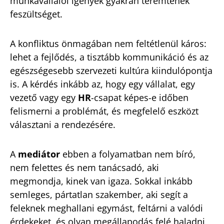
munkavállalói igények gyakran teremtenek
feszültséget.
A konfliktus önmagában nem feltétlenül káros:
lehet a fejlődés, a tisztább kommunikáció és az
egészségesebb szervezeti kultúra kiindulópontja
is. A kérdés inkább az, hogy egy vállalat, egy
vezető vagy egy
HR
-csapat képes-e időben
felismerni a problémát, és megfelelő eszközt
választani a rendezésére.
A
mediátor
ebben a folyamatban nem bíró,
nem felettes és nem tanácsadó, aki
megmondja, kinek van igaza. Sokkal inkább
semleges, pártatlan szakember, aki segít a
feleknek meghallani egymást, feltárni a valódi
érdekeket, és olyan megállapodás felé haladni,