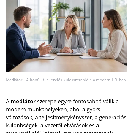
Mediátor – A konfliktuskezelés kulcsszereplője a modern HR-ben
A
mediátor
szerepe egyre fontosabbá válik a
modern munkahelyeken, ahol a gyors
változások, a teljesítménykényszer, a generációs
különbségek, a vezetői elvárások és a