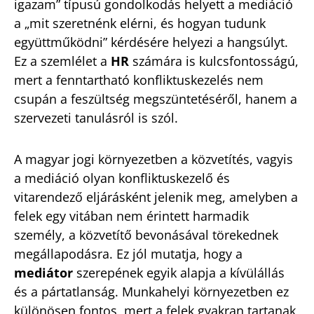
igazam” típusú gondolkodás helyett a mediáció
a „mit szeretnénk elérni, és hogyan tudunk
együttműködni” kérdésére helyezi a hangsúlyt.
Ez a szemlélet a
HR
számára is kulcsfontosságú,
mert a fenntartható konfliktuskezelés nem
csupán a feszültség megszüntetéséről, hanem a
szervezeti tanulásról is szól.
A magyar jogi környezetben a közvetítés, vagyis
a mediáció olyan konfliktuskezelő és
vitarendező eljárásként jelenik meg, amelyben a
felek egy vitában nem érintett harmadik
személy, a közvetítő bevonásával törekednek
megállapodásra. Ez jól mutatja, hogy a
mediátor
szerepének egyik alapja a kívülállás
és a pártatlanság. Munkahelyi környezetben ez
különösen fontos, mert a felek gyakran tartanak