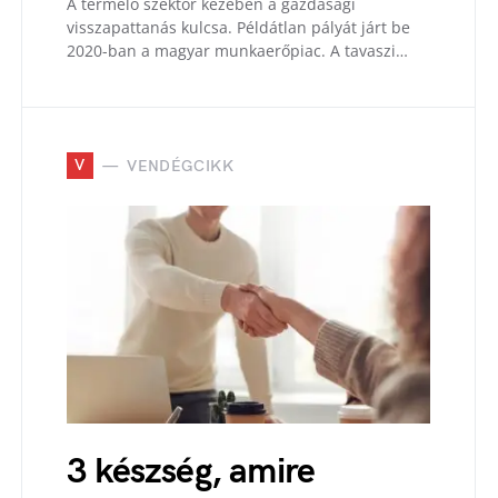
A termelő szektor kezében a gazdasági
visszapattanás kulcsa. Példátlan pályát járt be
2020-ban a magyar munkaerőpiac. A tavaszi…
V
VENDÉGCIKK
3 készség, amire