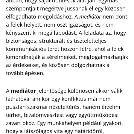
abban, hogy saját döntésük alapján, egymás
szempontjait megértve jussanak el egy közösen
elfogadható megoldáshoz. A
mediátor
nem dönt
a felek helyett, nem oszt igazságot, és nem
kényszerít ki megállapodást. A feladata az, hogy
biztonságos, strukturált és tiszteletteljes
kommunikációs teret hozzon létre, ahol a felek
kimondhatják a sérelmeiket, megfogalmazhatják
az érdekeiket, és közösen dolgozhatnak a
továbblépésen.
A
mediátor
jelentősége különösen akkor válik
láthatóvá, amikor egy konfliktus már nem
pusztán szakmai nézeteltérés, hanem érzelmi
terhet, bizalomvesztést vagy együttműködési
zavart okoz. Egy munkahelyen például gyakori,
hogy a látszólagos vita egy határidőről,