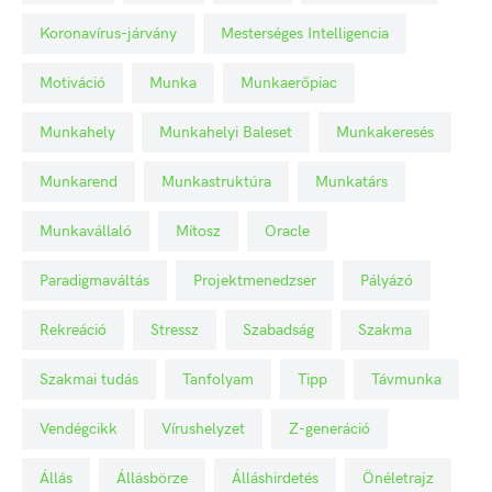
Koronavírus-járvány
Mesterséges Intelligencia
Motiváció
Munka
Munkaerőpiac
Munkahely
Munkahelyi Baleset
Munkakeresés
Munkarend
Munkastruktúra
Munkatárs
Munkavállaló
Mítosz
Oracle
Paradigmaváltás
Projektmenedzser
Pályázó
Rekreáció
Stressz
Szabadság
Szakma
Szakmai tudás
Tanfolyam
Tipp
Távmunka
Vendégcikk
Vírushelyzet
Z-generáció
Állás
Állásbörze
Álláshirdetés
Önéletrajz