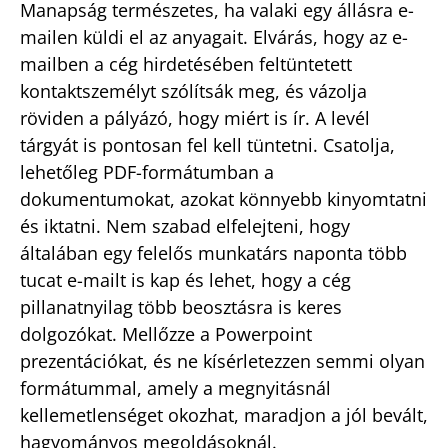
Manapság természetes, ha valaki egy állásra e-
mailen küldi el az anyagait. Elvárás, hogy az e-
mailben a cég hirdetésében feltüntetett
kontaktszemélyt szólítsák meg, és vázolja
röviden a pályázó, hogy miért is ír. A levél
tárgyát is pontosan fel kell tüntetni. Csatolja,
lehetőleg PDF-formátumban a
dokumentumokat, azokat könnyebb kinyomtatni
és iktatni. Nem szabad elfelejteni, hogy
általában egy felelős munkatárs naponta több
tucat e-mailt is kap és lehet, hogy a cég
pillanatnyilag több beosztásra is keres
dolgozókat. Mellőzze a Powerpoint
prezentációkat, és ne kísérletezzen semmi olyan
formátummal, amely a megnyitásnál
kellemetlenséget okozhat, maradjon a jól bevált,
hagyományos megoldásoknál.