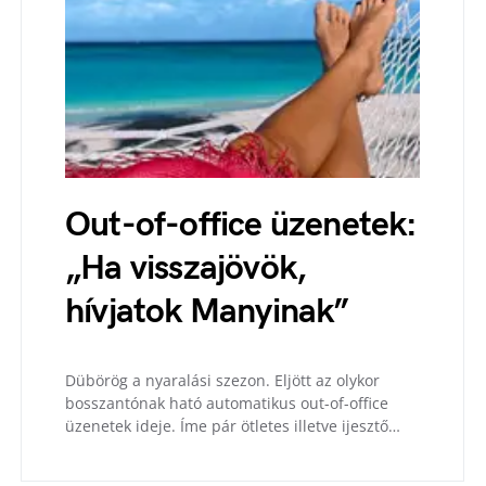
Out-of-office üzenetek:
„Ha visszajövök,
hívjatok Manyinak”
Dübörög a nyaralási szezon. Eljött az olykor
bosszantónak ható automatikus out-of-office
üzenetek ideje. Íme pár ötletes illetve ijesztő…