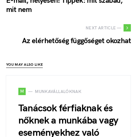
E-mail, helyesen! Tippek: mit szabad,
mit nem
NEXT ARTICLE —
Az elérhetőség függőséget okozhat
YOU MAY ALSO LIKE
M
MUNKAVÁLLALÓKNAK
Tanácsok férfiaknak és
nőknek a munkába vagy
eseményekhez való