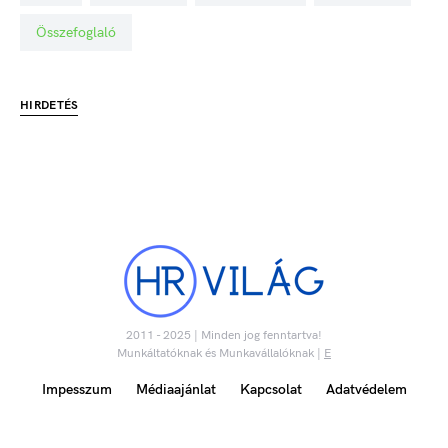
Összefoglaló
HIRDETÉS
2011 - 2025 | Minden jog fenntartva!
Munkáltatóknak és Munkavállalóknak |
E
Impesszum
Médiaajánlat
Kapcsolat
Adatvédelem