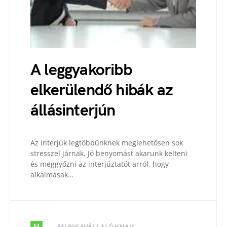
A leggyakoribb
elkerülendő hibák az
állásinterjún
Az interjúk legtöbbünknek meglehetősen sok
stresszel járnak. Jó benyomást akarunk kelteni
és meggyőzni az interjúztatót arról, hogy
alkalmasak…
M