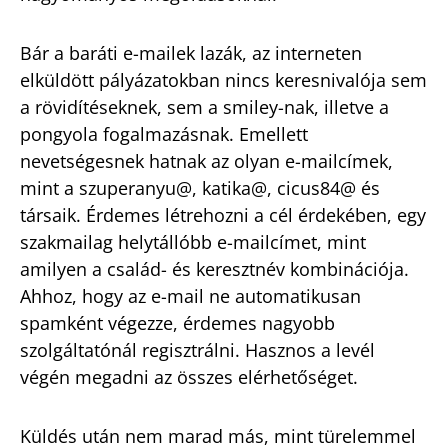
Bár a baráti e-mailek lazák, az interneten
elküldött pályázatokban nincs keresnivalója sem
a rövidítéseknek, sem a smiley-nak, illetve a
pongyola fogalmazásnak. Emellett
nevetségesnek hatnak az olyan e-mailcímek,
mint a szuperanyu@, katika@, cicus84@ és
társaik. Érdemes létrehozni a cél érdekében, egy
szakmailag helytállóbb e-mailcímet, mint
amilyen a család- és keresztnév kombinációja.
Ahhoz, hogy az e-mail ne automatikusan
spamként végezze, érdemes nagyobb
szolgáltatónál regisztrálni. Hasznos a levél
végén megadni az összes elérhetőséget.
Küldés után nem marad más, mint türelemmel