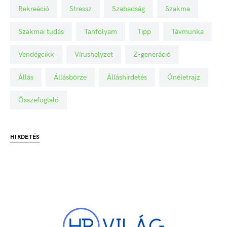
Rekreáció
Stressz
Szabadság
Szakma
Szakmai tudás
Tanfolyam
Tipp
Távmunka
Vendégcikk
Vírushelyzet
Z-generáció
Állás
Állásbörze
Álláshirdetés
Önéletrajz
Összefoglaló
HIRDETÉS