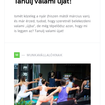
Tanulj valami újat!
Ismét közeleg a nyár (hiszen mától március van),
és már érzed, tudod, hogy szeretnél belekezdeni
valami „újba”, de még tépelődsz azon, hogy mi
is legyen az? Tanulj valami újat!
M
MUNKAVÁLLALÓKNAK