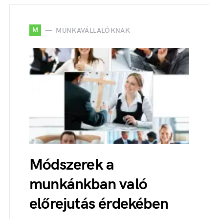
M
MUNKAVÁLLALÓKNAK
Módszerek a
munkánkban való
előrejutás érdekében