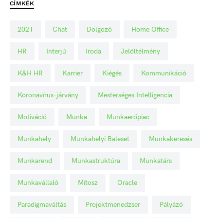
CÍMKÉK
2021
Chat
Dolgozó
Home Office
HR
Interjú
Iroda
Jelöltélmény
K&H HR
Karrier
Kiégés
Kommunikáció
Koronavírus-járvány
Mesterséges Intelligencia
Motiváció
Munka
Munkaerőpiac
Munkahely
Munkahelyi Baleset
Munkakeresés
Munkarend
Munkastruktúra
Munkatárs
Munkavállaló
Mítosz
Oracle
Paradigmaváltás
Projektmenedzser
Pályázó