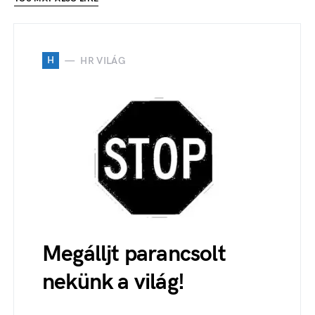
H
HR VILÁG
Megálljt parancsolt
nekünk a világ!