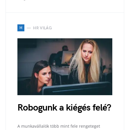
H
HR VILÁG
Robogunk a kiégés felé?
A munkavállalók több mint fele rengeteget