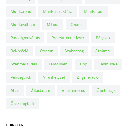
Munkarend
Munkastruktúra
Munkatárs
Munkavállaló
Mítosz
Oracle
Paradigmaváltás
Projektmenedzser
Pályázó
Rekreáció
Stressz
Szabadság
Szakma
Szakmai tudás
Tanfolyam
Tipp
Távmunka
Vendégcikk
Vírushelyzet
Z-generáció
Állás
Állásbörze
Álláshirdetés
Önéletrajz
Összefoglaló
HIRDETÉS