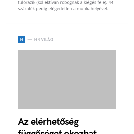
túlórázik (kollektívan robognak a kiégés felé), 44
százalék pedig elégedetlen a munkahelyével.
H
HR VILÁG
Az elérhetőség
függőséget okozhat