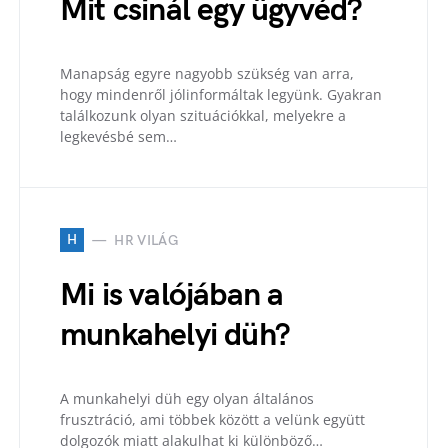
Mit csinál egy ügyvéd?
Manapság egyre nagyobb szükség van arra,
hogy mindenről jólinformáltak legyünk. Gyakran
találkozunk olyan szituációkkal, melyekre a
legkevésbé sem…
H
HR VILÁG
Mi is valójában a
munkahelyi düh?
A munkahelyi düh egy olyan általános
frusztráció, ami többek között a velünk együtt
dolgozók miatt alakulhat ki különböző…