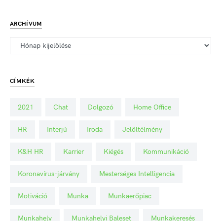
ARCHÍVUM
CÍMKÉK
2021
Chat
Dolgozó
Home Office
HR
Interjú
Iroda
Jelöltélmény
K&H HR
Karrier
Kiégés
Kommunikáció
Koronavírus-járvány
Mesterséges Intelligencia
Motiváció
Munka
Munkaerőpiac
Munkahely
Munkahelyi Baleset
Munkakeresés