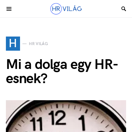
H
HR VILÁG
Mi a dolga egy HR-
esnek?