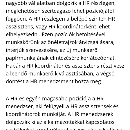
nagyobb vállalatban dolgozik a HR részlegen,
meglehetősen szerteágazó lehet pozíciójától
függően. A HR részlegen a belépő szinten HR
asszisztens, vagy HR koordinátorként lehet
elhelyezkedni. Ezen pozíciók betöltésével
munkakörünk az önéletrajzok átvizsgálására,
interjúk szervezésére, az új munkaerő
papírmunkájának elintézésére korlátozódhat.
Habár a HR koordinátor és asszisztens részt vesz
a leendő munkaerő kiválasztásában, a végső
döntést a HR menedzsment hozza meg.
A HR-es egyén magasabb pozíciója a HR
menedzser, aki felügyeli a HR asszisztensek és
koordinátorok munkáját. A HR menedzserek
dolgozzák ki az alkalmazottakkal kapcsolatos
szabályokat, mint például a szexuális zaklatásra