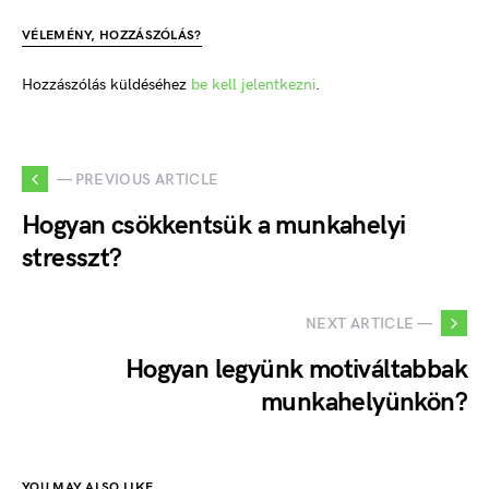
VÉLEMÉNY, HOZZÁSZÓLÁS?
Hozzászólás küldéséhez
be kell jelentkezni
.
— PREVIOUS ARTICLE
Hogyan csökkentsük a munkahelyi
stresszt?
NEXT ARTICLE —
Hogyan legyünk motiváltabbak
munkahelyünkön?
YOU MAY ALSO LIKE