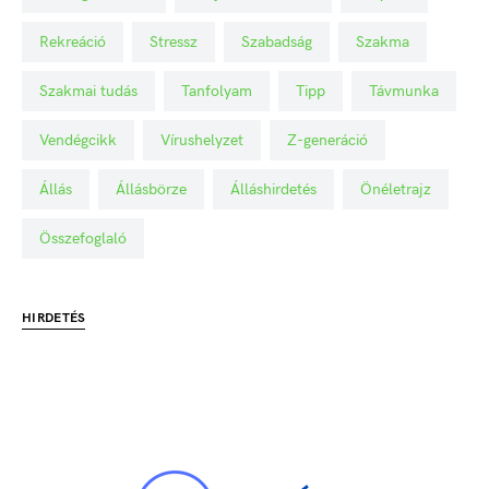
Rekreáció
Stressz
Szabadság
Szakma
Szakmai tudás
Tanfolyam
Tipp
Távmunka
Vendégcikk
Vírushelyzet
Z-generáció
Állás
Állásbörze
Álláshirdetés
Önéletrajz
Összefoglaló
HIRDETÉS