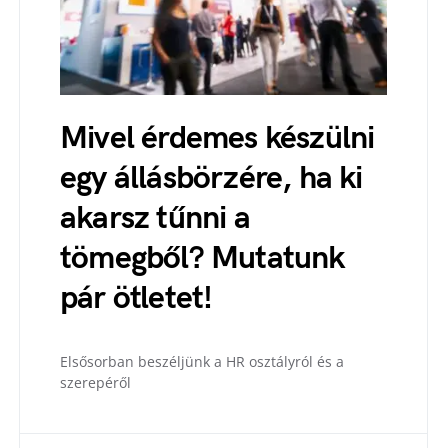
Mivel érdemes készülni
egy állásbörzére, ha ki
akarsz tűnni a
tömegből? Mutatunk
pár ötletet!
Elsősorban beszéljünk a HR osztályról és a
szerepéről