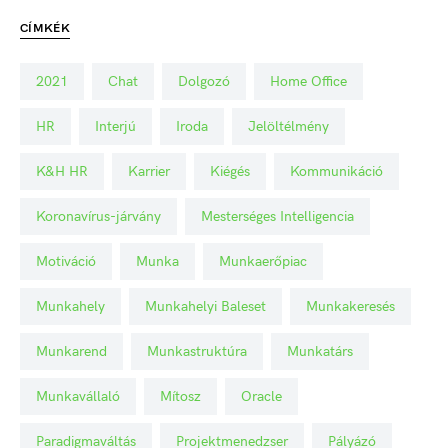
CÍMKÉK
2021
Chat
Dolgozó
Home Office
HR
Interjú
Iroda
Jelöltélmény
K&H HR
Karrier
Kiégés
Kommunikáció
Koronavírus-járvány
Mesterséges Intelligencia
Motiváció
Munka
Munkaerőpiac
Munkahely
Munkahelyi Baleset
Munkakeresés
Munkarend
Munkastruktúra
Munkatárs
Munkavállaló
Mítosz
Oracle
Paradigmaváltás
Projektmenedzser
Pályázó