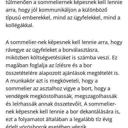
túlmenően a sommeliernek képesnek kell lennie
arra, hogy jól kommunikáljon a különböző
típusú emberekkel, mind az ügyfelekkel, mind a
kollégákkal.
A sommelier-nek képesnek kell lennie arra, hogy
rávegye az ügyfeleket a borválasztásra,
miközben költségvetésüket is számba veszi. Ez
magában foglalja az ízlésre és a bor
összetételére alapozott ajánlások megtételét is.
A munkakör azt is megköveteli, hogy a
sommelier az asztalhoz vigye a bort, hogy a
vendégek megkóstolhassák, megszagolhassák
és leírhassák annak összetevőit. A sommelier-
nek képesnek kell lennie a bor dekantálására is,
ezt a folyamatot általában a legalább tíz évig
érlelt vörösborok esetében végzik.